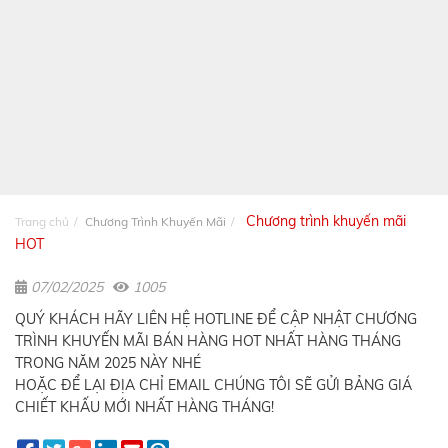
Chương trình khuyến mãi
Trang chủ
Chương Trình Khuyến Mãi
HOT
07/02/2025
1005
QUÝ KHÁCH HÃY LIÊN HỆ HOTLINE ĐỂ CẬP NHẬT CHƯƠNG
TRÌNH KHUYẾN MÃI BÁN HÀNG HOT NHẤT HÀNG THÁNG
TRONG NĂM 2025 NÀY NHÉ
HOẶC ĐỂ LẠI ĐỊA CHỈ EMAIL CHÚNG TÔI SẼ GỬI BẢNG GIÁ
CHIẾT KHẤU MỚI NHẤT HÀNG THÁNG!