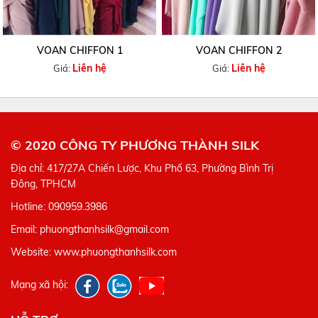
VOAN CHIFFON 1
VOAN CHIFFON 2
Liên hệ
Liên hệ
Giá:
Giá:
© 2020 CÔNG TY PHƯƠNG THÀNH SILK
Địa chỉ: 417/27A Chiến Lược, Khu Phố 63, Phường Bình Trị
Đông, TPHCM
Hotline: 090959.3986
Email: phuongthanhsilk@gmail.com
Website: www.phuongthanhsilk.com
Mạng xã hội: