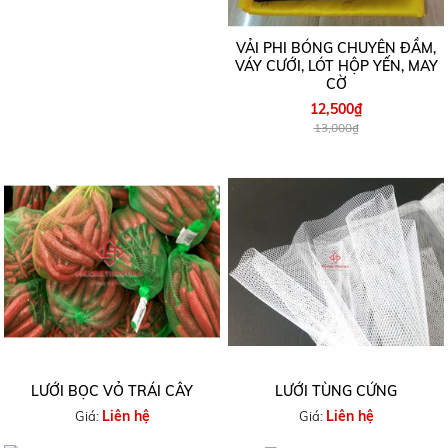
VẢI PHI BÓNG CHUYÊN ĐẦM,
VÁY CƯỚI, LÓT HỘP YẾN, MAY
CỜ
12,500₫
13,000₫
LƯỚI BỌC VỎ TRÁI CÂY
LƯỚI TÙNG CỨNG
Liên hệ
Liên hệ
Giá:
Giá: