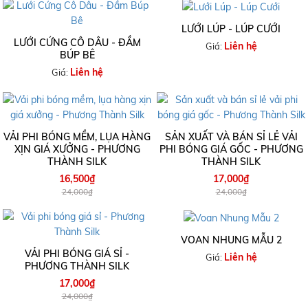
LƯỚI LÚP - LÚP CƯỚI
LƯỚI CỨNG CÔ DÂU - ĐẦM
Liên hệ
Giá:
BÚP BÊ
Liên hệ
Giá:
VẢI PHI BÓNG MỀM, LỤA HÀNG
SẢN XUẤT VÀ BÁN SỈ LẺ VẢI
XỊN GIÁ XƯỞNG - PHƯƠNG
PHI BÓNG GIÁ GỐC - PHƯƠNG
THÀNH SILK
THÀNH SILK
16,500₫
17,000₫
24,000₫
24,000₫
VOAN NHUNG MẪU 2
VẢI PHI BÓNG GIÁ SỈ -
Liên hệ
Giá:
PHƯƠNG THÀNH SILK
17,000₫
24,000₫