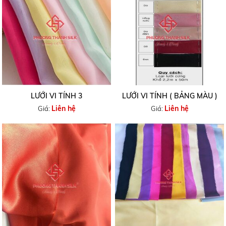
LƯỚI VI TÍNH 3
LƯỚI VI TÍNH ( BẢNG MÀU )
Liên hệ
Liên hệ
Giá:
Giá: