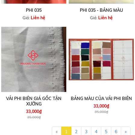
PHI 035
PHI 035 - BẢNG MÀU
Liên hệ
Liên hệ
Giá:
Giá:
VẢI PHI BIÊN GIÁ GỐC TẬN
BẢNG MÀU CỦA VẢI PHI BIÊN
XƯỞNG
33,000₫
33,000₫
35,000₫
35,000₫
«
1
2
3
4
5
6
»