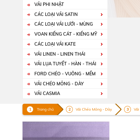
VẢI PHI NHẬT
CÁC LOẠI VẢI SATIN
CÁC LOẠI VẢI LƯỚI - MÙNG
VOAN KIẾNG CÁT - KIẾNG MỸ
CÁC LOẠI VẢI KATE
VẢI LINEN - LINEN THÁI
VẢI LỤA TUYẾT - HÀN - THÁI
FORD CHÉO - VUÔNG - MỀM
VẢI CHÉO MỎNG - DÀY
VẢI CASMIA
Trang chủ
Vải Chéo Mỏng - Dày
Vải