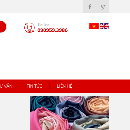
M
090959.3986
Ư VẤN
TIN TỨC
LIÊN HỆ