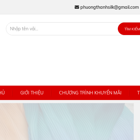
phuongthanhsilk@gmail.com
TÌM KIẾ
HỦ
GIỚI THIỆU
CHƯƠNG TRÌNH KHUYẾN MÃI
T