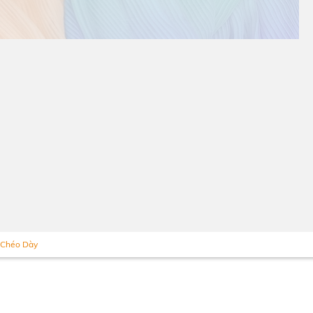
 Chéo Dày