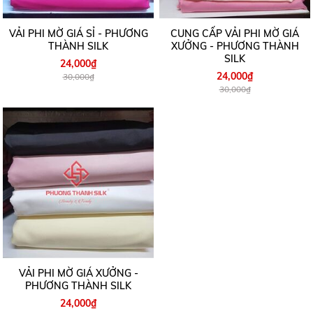
VẢI PHI MỜ GIÁ SỈ - PHƯƠNG
CUNG CẤP VẢI PHI MỜ GIÁ
THÀNH SILK
XƯỞNG - PHƯƠNG THÀNH
SILK
24,000₫
24,000₫
30,000₫
30,000₫
VẢI PHI MỜ GIÁ XƯỞNG -
PHƯƠNG THÀNH SILK
24,000₫