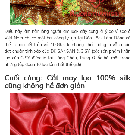
Điều này làm nản lòng người làm lụa- đây cũng là lý do vì sao ở
Việt Nam chỉ có một hai công ty lụa tại Bảo Lộc- Lâm Đồng có
thể in họa tiết trên vải 100% silk, nhưng chất lượng in vẫn chưa
đạt chuẩn tinh xảo của DK SANSAN & GISY (các sản phẩm khăn
lụa của GISY được in tại Hàng Châu, Trung Quốc bởi một trong
những tập đoàn Tơ lụa lớn nhất thế giới)
Cuối cùng: Cắt may lụa 100% silk
cũng không hề đơn giản