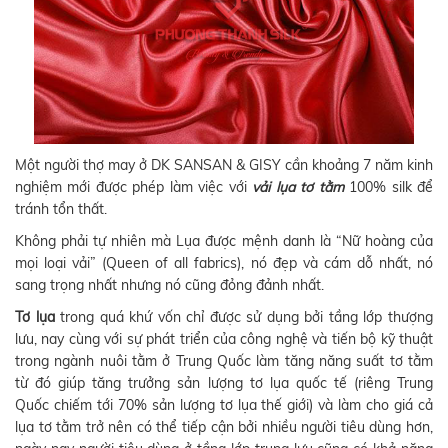
Một người thợ may ở DK SANSAN & GISY cần khoảng 7 năm kinh
nghiệm mới được phép làm việc với
vải lụa tơ tằm
100% silk để
tránh tổn thất.
Không phải tự nhiên mà Lụa được mệnh danh là “Nữ hoàng của
mọi loại vải” (Queen of all fabrics), nó đẹp và cám dỗ nhất, nó
sang trọng nhất nhưng nó cũng đỏng đảnh nhất.
Tơ lụa
trong quá khứ vốn chỉ được sử dụng bởi tầng lớp thượng
lưu, nay cùng với sự phát triển của công nghệ và tiến bộ kỹ thuật
trong ngành nuôi tằm ở Trung Quốc làm tăng năng suất tơ tằm
từ đó giúp tăng trưởng sản lượng tơ lụa quốc tế (riêng Trung
Quốc chiếm tới 70% sản lượng tơ lụa thế giới) và làm cho giá cả
lụa tơ tằm trở nên có thể tiếp cận bởi nhiều người tiêu dùng hơn,