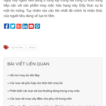
ngày nay người tiêu dùng ở tầng lớp trung lưu cũng có khả năng
tiếp cận với sản phẩm may mặc hảo hạng này. Đây thực sự là
một tin mừng. Tuy nhiên rào cản lớn nhất đó chính là nhận thức
của người tiêu dùng về lụa tơ tằm.
lụa tơ tằm
vải lụa
BÀI VIẾT LIÊN QUAN
+ Vải ren may áo dài đẹp
+ Các loại vải phù hợp cho thời tiết mùa hè
+ Phân biệt các loại vải lụa thường dùng trong may mặc
+ Các loại vải may váy đầm cho phụ nữ trung niên