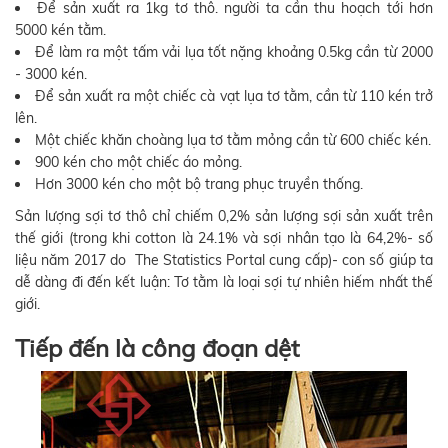
Để sản xuất ra 1kg tơ thô. người ta cần thu hoạch tới hơn
5000 kén tằm.
Để làm ra một tấm vải lụa tốt nặng khoảng 0.5kg cần từ 2000
- 3000 kén.
Để sản xuất ra một chiếc cà vạt lụa tơ tằm, cần từ 110 kén trở
lên.
Một chiếc khăn choàng lụa tơ tằm mỏng cần từ 600 chiếc kén.
900 kén cho một chiếc áo mỏng.
Hơn 3000 kén cho một bộ trang phục truyền thống.
Sản lượng sợi tơ thô chỉ chiếm 0,2% sản lượng sợi sản xuất trên
thế giới (trong khi cotton là 24.1% và sợi nhân tạo là 64,2%- số
liệu năm 2017 do The Statistics Portal cung cấp)- con số giúp ta
dễ dàng đi đến kết luận: Tơ tằm là loại sợi tự nhiên hiếm nhất thế
giới.
Tiếp đến là công đoạn dệt