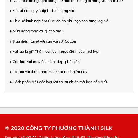
+ Nên mặc đồ ngủ phi bóng thế nào để không bị nóng vào mùa hạ?
+ Yếu tố nào quyết định chất lượng vải?
+ Chia sẻ kinh nghiệm ủi quần áo phù hợp cho từng loại vải
+ Mùa đông mặc vải gì cho ấm?
+ 6 ưu điểm tuyệt vời của vải sợi Cotton
+ Vải lụa là gì? Phân loại, ưu nhược điểm của mỗi loại
+ Các loại vải may áo sơ mi đẹp, phổ biến
+ 16 loại vải thời trang 2020 hot nhất hiện nay
+ Cách phân biệt các loại vải sợi tự nhiên mà bạn nên biết
© 2020 CÔNG TY PHƯƠNG THÀNH SILK
Địa chỉ: 417/27A Chiến Lược, Khu Phố 63, Phường Bình Trị