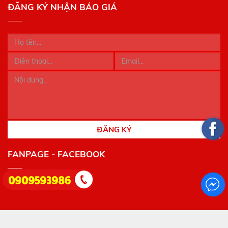
ĐĂNG KÝ NHẬN BÁO GIÁ
ĐĂNG KÝ
FANPAGE - FACEBOOK
0909593986
BẢN QUYỀN THUỘC VỀ CÔNG TY PHƯƠNG THÀNH SILK