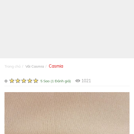
Casmia
Trang chủ
Vải Casmia
1021
5 Sao (1 Đánh giá)