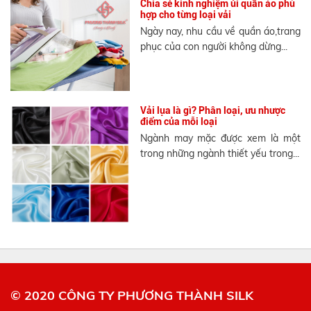
Chia sẻ kinh nghiệm ủi quần áo phù
hợp cho từng loại vải
Ngày nay, nhu cầu về quần áo,trang
phục của con người không dừng...
Vải lụa là gì? Phân loại, ưu nhược
điểm của mỗi loại
Ngành may mặc được xem là một
trong những ngành thiết yếu trong...
© 2020 CÔNG TY PHƯƠNG THÀNH SILK