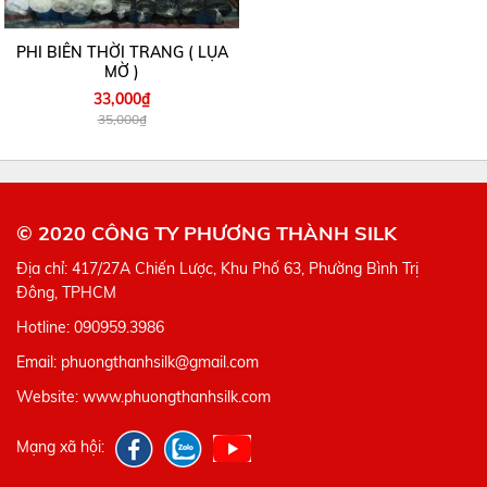
PHI BIÊN THỜI TRANG ( LỤA
MỜ )
33,000₫
35,000₫
© 2020 CÔNG TY PHƯƠNG THÀNH SILK
Địa chỉ: 417/27A Chiến Lược, Khu Phố 63, Phường Bình Trị
Đông, TPHCM
Hotline: 090959.3986
Email: phuongthanhsilk@gmail.com
Website: www.phuongthanhsilk.com
Mạng xã hội: