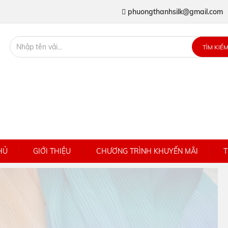
phuongthanhsilk@gmail.com
TÌM KIẾ
HỦ
GIỚI THIỆU
CHƯƠNG TRÌNH KHUYẾN MÃI
T