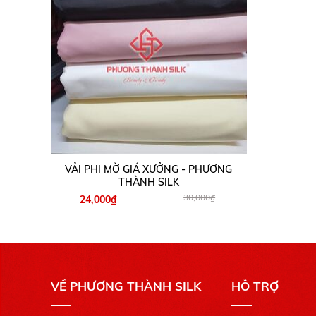
VẢI PHI MỜ GIÁ XƯỞNG - PHƯƠNG
THÀNH SILK
30,000₫
24,000₫
VỀ PHƯƠNG THÀNH SILK
HỖ TRỢ