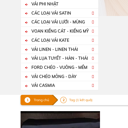
VẢI PHI NHẬT
CÁC LOẠI VẢI SATIN
CÁC LOẠI VẢI LƯỚI - MÙNG
VOAN KIẾNG CÁT - KIẾNG MỸ
CÁC LOẠI VẢI KATE
VẢI LINEN - LINEN THÁI
VẢI LỤA TUYẾT - HÀN - THÁI
FORD CHÉO - VUÔNG - MỀM
VẢI CHÉO MỎNG - DÀY
VẢI CASMIA
Trang chủ
Tag (1 kết quả)