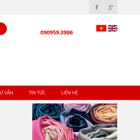
M
090959.3986
Ư VẤN
TIN TỨC
LIÊN HỆ