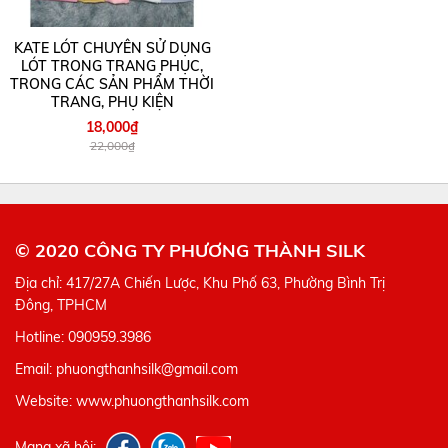
KATE LÓT CHUYÊN SỬ DỤNG
LÓT TRONG TRANG PHỤC,
TRONG CÁC SẢN PHẨM THỜI
TRANG, PHỤ KIỆN
18,000₫
22,000₫
© 2020 CÔNG TY PHƯƠNG THÀNH SILK
Địa chỉ: 417/27A Chiến Lược, Khu Phố 63, Phường Bình Trị
Đông, TPHCM
Hotline: 090959.3986
Email: phuongthanhsilk@gmail.com
Website: www.phuongthanhsilk.com
Mạng xã hội: