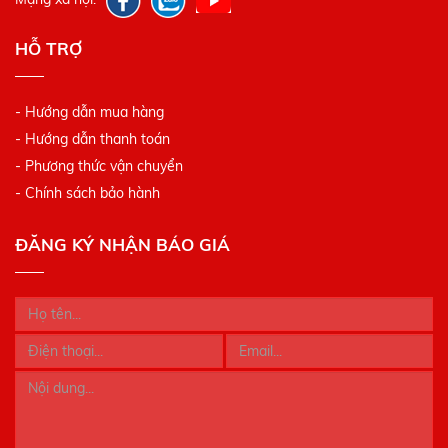
HỖ TRỢ
- Hướng dẫn mua hàng
- Hướng dẫn thanh toán
- Phương thức vận chuyển
- Chính sách bảo hành
ĐĂNG KÝ NHẬN BÁO GIÁ