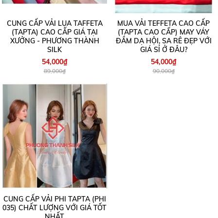
CUNG CẤP VẢI LỤA TAFFETA
MUA VẢI TEFFETA CAO CẤP
(TAPTA) CAO CẤP GIÁ TẠI
(TAPTA CAO CẤP) MAY VÁY
XƯỞNG - PHƯƠNG THÀNH
ĐẦM DẠ HỘI, SA RÊ ĐẸP VỚI
SILK
GIÁ SỈ Ở ĐÂU?
54,000₫
54,000₫
89,000₫
90,000₫
CUNG CẤP VẢI PHI TAPTA (PHI
035) CHẤT LƯỢNG VỚI GIÁ TỐT
NHẤT